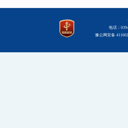
础调查、
指导全市
（三）
电话：0394
豫公网安备 4116020
产统一确
范；负责
管理基础
导监督全
（四）
源资产统
负债表，
资（入股