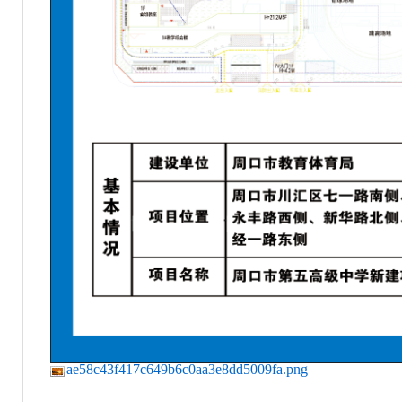
ae58c43f417c649b6c0aa3e8dd5009fa.png